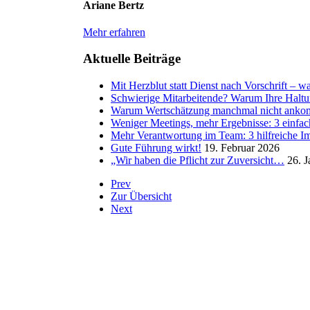
Ariane Bertz
Mehr erfahren
Aktuelle Beiträge
Mit Herzblut statt Dienst nach Vorschrift – 
Schwierige Mitarbeitende? Warum Ihre Haltu
Warum Wertschätzung manchmal nicht ankomm
Weniger Meetings, mehr Ergebnisse: 3 einfac
Mehr Verantwortung im Team: 3 hilfreiche I
Gute Führung wirkt!
19. Februar 2026
„Wir haben die Pflicht zur Zuversicht…
26. 
Prev
Zur Übersicht
Next