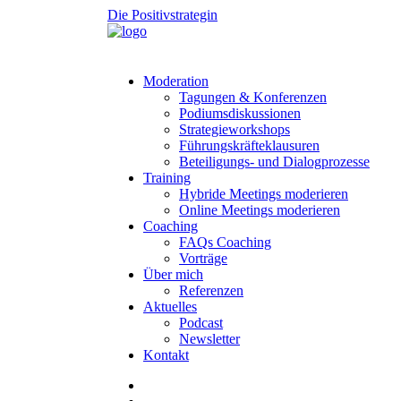
Die Positivstrategin
Moderation
Tagungen & Konferenzen
Podiumsdiskussionen
Strategieworkshops
Führungskräfteklausuren
Beteiligungs- und Dialogprozesse
Training
Hybride Meetings moderieren
Online Meetings moderieren
Coaching
FAQs Coaching
Vorträge
Über mich
Referenzen
Aktuelles
Podcast
Newsletter
Kontakt