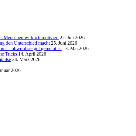
was Menschen wirklich motiviert
22. Juli 2026
ng den Unterschied macht
25. Juni 2026
t – obwohl sie gut gemeint ist
13. Mai 2026
he Tricks
14. April 2026
mpulse
24. März 2026
Januar 2026